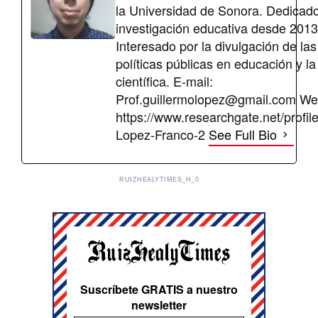
la Universidad de Sonora. Dedicado
investigación educativa desde 2013
Interesado por la divulgación de las
políticas públicas en educación y l
científica. E-mail:
Prof.guillermolopez@gmail.com
We
https://www.researchgate.net/profil
Lopez-Franco-2
See Full Bio
RUIZHEALYTIMES_H_0
Suscríbete GRATIS a nuestro
newsletter