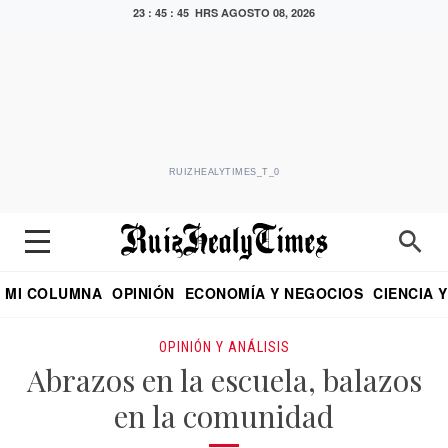
23 : 45 : 46 HRS
AGOSTO 08, 2026
RUIZHEALYTIMES_T_0
MI COLUMNA
OPINIÓN
ECONOMÍA Y NEGOCIOS
CIENCIA 
DIALOGO NOCTURNO
ECONOMISTA
EL UNIVERSAL
EDUARDO RUIZ HEALY EN FORMULA
PUEBLA
REFORMA
CRITERIO DE HI
OPINIÓN Y ANÁLISIS
Abrazos en la escuela, balazos
en la comunidad