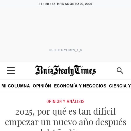
11 : 20 : 58 HRS
AGOSTO 09, 2026
RUIZHEALYTIMES_T_0
MI COLUMNA
OPINIÓN
ECONOMÍA Y NEGOCIOS
CIENCIA 
DIALOGO NOCTURNO
ECONOMISTA
EL UNIVERSAL
EDUARDO RUIZ HEALY EN FORMULA
PUEBLA
REFORMA
CRITERIO DE HI
OPINIÓN Y ANÁLISIS
2025, por qué es tan difícil
empezar un nuevo año después