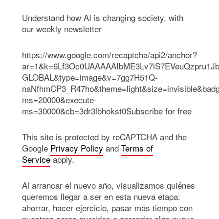
Understand how AI is changing society, with
our weekly newsletter
https://www.google.com/recaptcha/api2/anchor?
ar=1&k=6Lf3Oc0UAAAAAIbME3Lv7iS7EVeuQzpru1Jb
GLOBAL&type=image&v=7gg7H51Q-
naNfhmCP3_R47ho&theme=light&size=invisible&badg
ms=20000&execute-
ms=30000&cb=3dr3lbhokst0Subscribe for free
This site is protected by reCAPTCHA and the
Google
Privacy Policy
and
Terms of
Service
apply.
Al arrancar el nuevo año, visualizamos quiénes
queremos llegar a ser en esta nueva etapa:
ahorrar, hacer ejercicio, pasar más tiempo con
nuestros seres queridos o aprender algo nuevo.