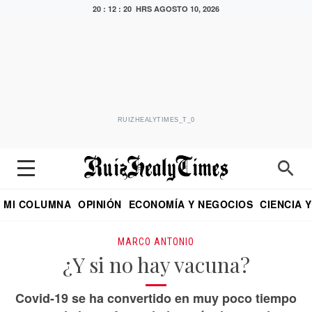
20 : 12 : 21 HRS
AGOSTO 10, 2026
RUIZHEALYTIMES_T_0
MI COLUMNA
OPINIÓN
ECONOMÍA Y NEGOCIOS
CIENCIA 
DIALOGO NOCTURNO
ECONOMISTA
EL UNIVERSAL
EDUARDO RUIZ HEALY EN FORMULA
PUEBLA
REFORMA
CRITERIO DE HI
MARCO ANTONIO
¿Y si no hay vacuna?
Covid-19 se ha convertido en muy poco tiempo