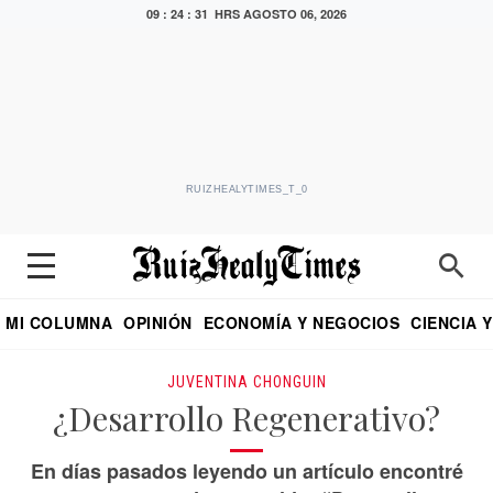
09 : 24 : 32 HRS
AGOSTO 06, 2026
RUIZHEALYTIMES_T_0
MI COLUMNA
OPINIÓN
ECONOMÍA Y NEGOCIOS
CIENCIA 
DIALOGO NOCTURNO
ECONOMISTA
EL UNIVERSAL
EDUARDO RUIZ HEALY EN FORMULA
PUEBLA
REFORMA
CRITERIO DE HI
JUVENTINA CHONGUIN
¿Desarrollo Regenerativo?
En días pasados leyendo un artículo encontré