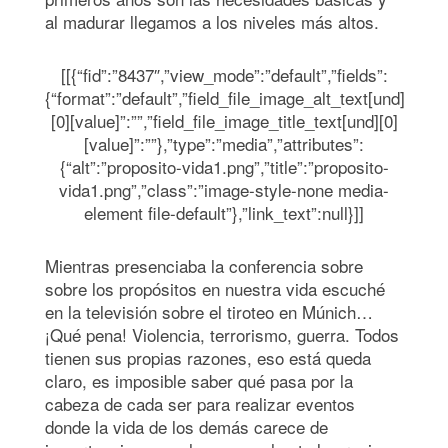
al madurar llegamos a los niveles más altos.
[[{“fid”:”8437″,”view_mode”:”default”,”fields”:
{“format”:”default”,”field_file_image_alt_text[und]
[0][value]”:””,”field_file_image_title_text[und][0]
[value]”:””},”type”:”media”,”attributes”:
{“alt”:”proposito-vida1.png”,”title”:”proposito-
vida1.png”,”class”:”image-style-none media-
element file-default”},”link_text”:null}]]
Mientras presenciaba la conferencia sobre
sobre los propósitos en nuestra vida escuché
en la televisión sobre el tiroteo en Múnich…
¡Qué pena! Violencia, terrorismo, guerra. Todos
tienen sus propias razones, eso está queda
claro, es imposible saber qué pasa por la
cabeza de cada ser para realizar eventos
donde la vida de los demás carece de