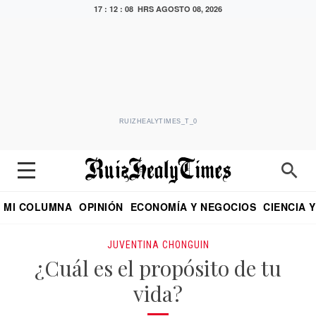
17 : 12 : 08 HRS
AGOSTO 08, 2026
RUIZHEALYTIMES_T_0
MI COLUMNA
OPINIÓN
ECONOMÍA Y NEGOCIOS
CIENCIA 
DIALOGO NOCTURNO
ECONOMISTA
EL UNIVERSAL
EDUARDO RUIZ HEALY EN FORMULA
PUEBLA
REFORMA
CRITERIO DE HI
JUVENTINA CHONGUIN
¿Cuál es el propósito de tu
vida?