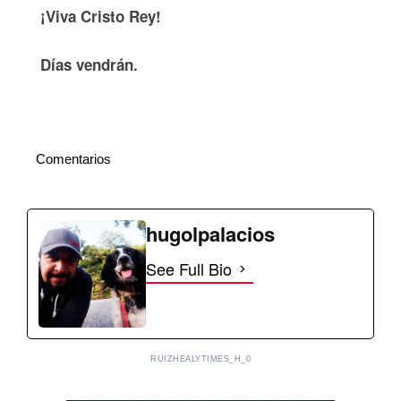
¡Viva Cristo Rey!
Días vendrán.
Comentarios
hugolpalacios
See Full Bio
RUIZHEALYTIMES_H_0