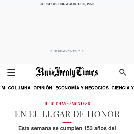
04 : 24 : 06 HRS
AGOSTO 06, 2026
RUIZHEALYTIMES_T_0
MI COLUMNA
OPINIÓN
ECONOMÍA Y NEGOCIOS
CIENCIA 
DIALOGO NOCTURNO
ECONOMISTA
EL UNIVERSAL
EDUARDO RUIZ HEALY EN FORMULA
PUEBLA
REFORMA
CRITERIO DE HI
JULIO CHAVEZMONTESR
EN EL LUGAR DE HONOR
Esta semana se cumplen 153 años del