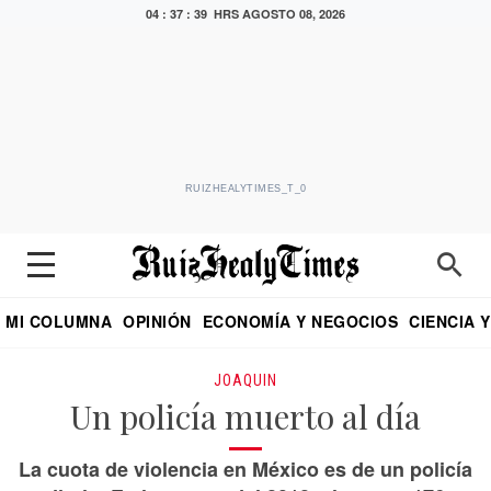
04 : 37 : 39 HRS
AGOSTO 08, 2026
RUIZHEALYTIMES_T_0
MI COLUMNA
OPINIÓN
ECONOMÍA Y NEGOCIOS
CIENCIA 
DIALOGO NOCTURNO
ECONOMISTA
EL UNIVERSAL
EDUARDO RUIZ HEALY EN FORMULA
PUEBLA
REFORMA
CRITERIO DE HI
JOAQUIN
Un policía muerto al día
La cuota de violencia en México es de un policía