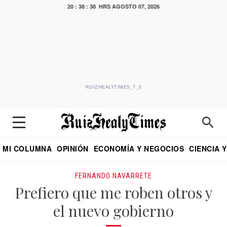
20 : 38 : 39 HRS
AGOSTO 07, 2026
RUIZHEALYTIMES_T_0
MI COLUMNA
OPINIÓN
ECONOMÍA Y NEGOCIOS
CIENCIA 
DIALOGO NOCTURNO
ECONOMISTA
EL UNIVERSAL
EDUARDO RUIZ HEALY EN FORMULA
PUEBLA
REFORMA
CRITERIO DE HI
FERNANDO NAVARRETE
Prefiero que me roben otros y
el nuevo gobierno