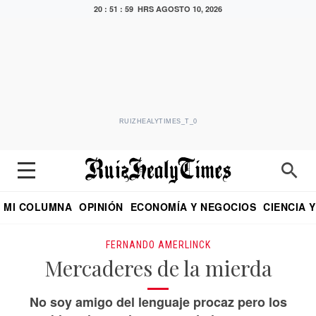
20 : 52 : 00 HRS
AGOSTO 10, 2026
RUIZHEALYTIMES_T_0
MI COLUMNA
OPINIÓN
ECONOMÍA Y NEGOCIOS
CIENCIA 
DIALOGO NOCTURNO
ECONOMISTA
EL UNIVERSAL
EDUARDO RUIZ HEALY EN FORMULA
PUEBLA
REFORMA
CRITERIO DE HI
FERNANDO AMERLINCK
Mercaderes de la mierda
No soy amigo del lenguaje procaz pero los