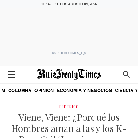
11 : 49 : 53 HRS
AGOSTO 09, 2026
RUIZHEALYTIMES_T_0
MI COLUMNA
OPINIÓN
ECONOMÍA Y NEGOCIOS
CIENCIA 
DIALOGO NOCTURNO
ECONOMISTA
EL UNIVERSAL
EDUARDO RUIZ HEALY EN FORMULA
PUEBLA
REFORMA
CRITERIO DE HI
FEDERICO
Viene, Viene: ¿Porqué los
Hombres aman a las y los K-