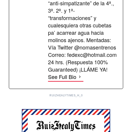
“anti-simpatizante” de la 4ª.,
3ª. 2ª. y 1ª-
“transformaciones” y
cualesquiera otras cubetas
pa’ acarrear agua hacia
molinos ajenos. Mentadas:
Vía Twitter @nomasentrenos
Correo:
fedexc@hotmail.com
24 hrs. (Respuesta 100%
Guaranteed) ¡LLÁME YA!
See Full Bio
RUIZHEALYTIMES_H_0