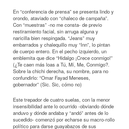
En “conferencia de prensa” se presenta lindo y
orondo, ataviado con “chaleco de campaña”.
Con “muestras” -no me consta- de previo
restiramiento facial, sin arruga alguna y
naricilla bien respingada. “Jeans” muy
embarrados y chalequillo muy “Inn”, lo pintan
de cuerpo entero. En el pecho izquierdo, un
emblemita que dice “Hidalgo ¡Crece conmigo!”
(¿Te caen más loas a Tú, Mí, Me, Conmigo?.
Sobre la chichi derecha, su nombre, para no
confundirlo: “Omar Fayad Meneses,
gobernador” (Sic. Sic, cómo no)
Este trepador de cuatro suelas, con la menor
insensibilidad ante lo ocurrido -obviando dónde
anduvo y dónde andaba y “andó” antes de lo
sucedido- comenzó por echarse su macro-rollo
político para darse guayabazos de sus