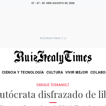
07 : 48 : 00 HRS
AGOSTO 09, 2026
RUIZHEALYTIMES_T_0
CIENCIA Y TECNOLOGÍA
CULTURA
VIVIR MEJOR
COLABO
NO
CRITERIO DE HIDALGO
EDUARDO RUIZ HEALY EN FORMULA
DIARIO DE CHIAPAS
PUEBLA
OPINIÓN
IMAGEN DE Z
EN EL ES
ENRIQUE FERNANDEZ
utócrata disfrazado de li