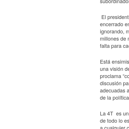
subordinado
El president
encerrado en
ignorando, 
millones de 
falta para ca
Está ensimi
una visión d
proclama “co
discusión pa
adecuadas a 
de la polític
La 4T es una
de todo lo e
a cualquier 