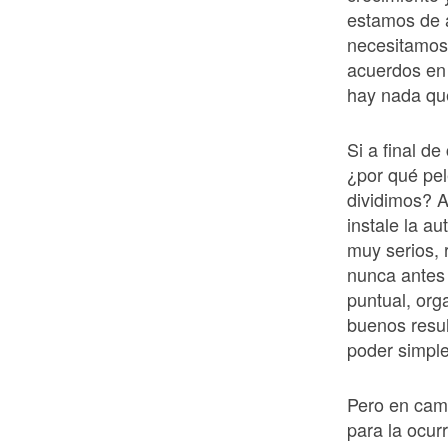
estamos de 
necesitamos 
acuerdos en 
hay nada que
Si a final d
¿por qué pe
dividimos? A
instale la a
muy serios, 
nunca antes 
puntual, org
buenos resul
poder simpl
Pero en camb
para la ocur