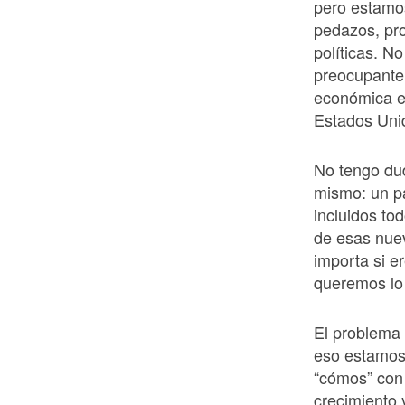
pero estamo
pedazos, pr
políticas. N
preocupante 
económica e
Estados Unid
No tengo du
mismo: un p
incluidos to
de esas nuev
importa si e
queremos lo 
El problema 
eso estamos 
“cómos” con
crecimiento y