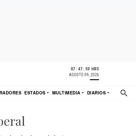
07 : 48 : 00 HRS
AGOSTO 09, 2026
RADORES
ESTADOS
MULTIMEDIA
DIARIOS
ACATECAS
TUDIO DE EDUARDO
EL IMPARCIAL DE HERMOSILLO
beral