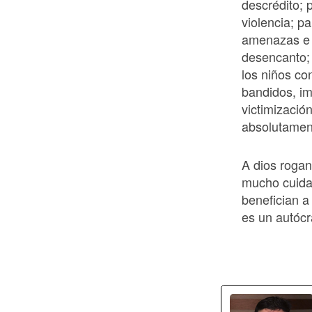
descrédito; 
violencia; pa
amenazas e i
desencanto; 
los niños co
bandidos, imp
victimizació
absolutame
A dios roga
mucho cuida
benefician a
es un autócr