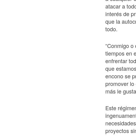
atacar a tod
interés de p
que la autoc
todo.
“Conmigo o c
tiempos en e
enfrentar to
que estamos 
encono se p
promover lo 
más le gusta 
Este régimen
ingenuament
necesidades 
proyectos sin