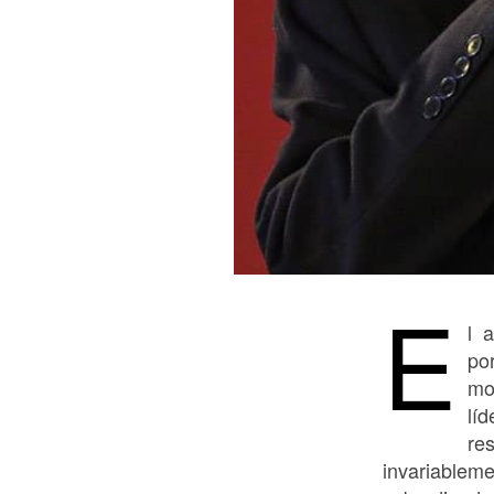
E
l 
por
mo
líd
re
invariablem