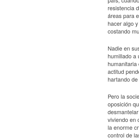
país, cuando
resistencia d
áreas para e
hacer algo y
costando mu
Nadie en su
humillado a 
humanitaria 
actitud pen
hartando de 
Pero la soci
oposición qu
desmantelar
viviendo en 
la enorme cr
control de l