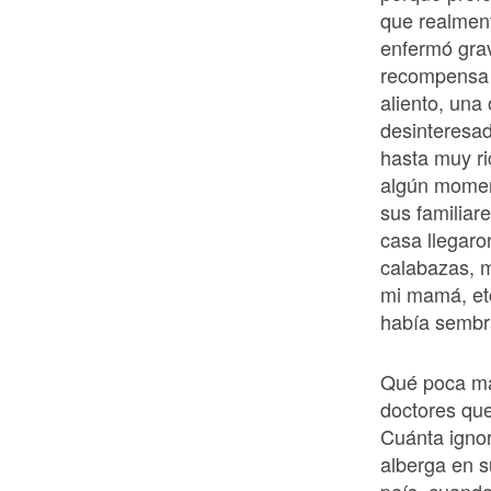
que realment
enfermó gra
recompensa f
aliento, una
desinteresa
hasta muy ri
algún moment
sus familiar
casa llegaron
calabazas, m
mi mamá, et
había sembr
Qué poca mad
doctores que
Cuánta ignor
alberga en s