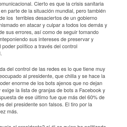
omunicacional. Cierto es que la crisis sanitaria
en parte de la situación mundial, pero también
de los terribles desaciertos de un gobierno
mismado en atacar y culpar a todos los demás y
a de sus errores, así como de seguir tomando
nteponiendo sus intereses de preservar y
 poder político a través del control
l.
ida del control de las redes es lo que tiene muy
eocupado al presidente, que chilla y se hace la
poder enorme de los bots ajenos que no dejan
y exige la lista de granjas de bots a Facebook y
respuesta de ese último fue que más del 60% de
s del presidente son falsos. El tiro por la
vez más.
ueja el presidente? si él es quien ha politizado