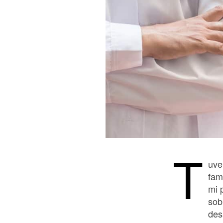
T
uve
fam
mi 
sob
des