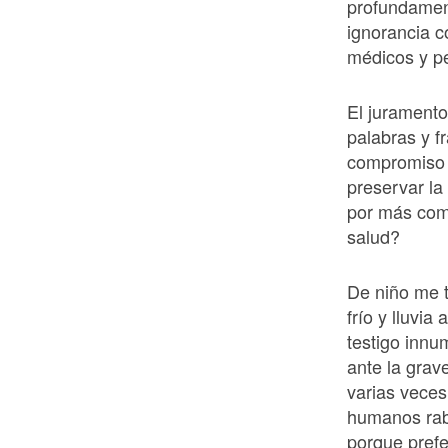
profundament
ignorancia co
médicos y pe
El juramento
palabras y f
compromiso c
preservar la
por más com
salud?
De niño me t
frío y lluvi
testigo innu
ante la gra
varias veces
humanos rabi
porque prefe