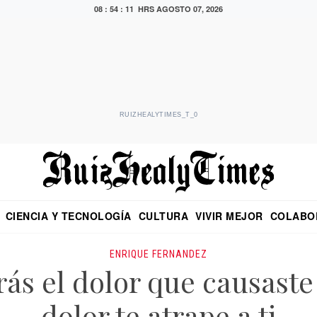
08 : 54 : 12 HRS
AGOSTO 07, 2026
RUIZHEALYTIMES_T_0
CIENCIA Y TECNOLOGÍA
CULTURA
VIVIR MEJOR
COLABO
NO
CRITERIO DE HIDALGO
EDUARDO RUIZ HEALY EN FORMULA
DIARIO DE CHIAPAS
PUEBLA
OPINIÓN
IMAGEN DE Z
EN EL ES
ENRIQUE FERNANDEZ
rás el dolor que causast
dolor te atrape a ti