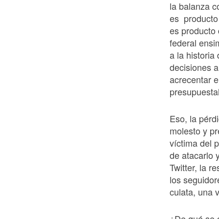
la balanza c
es producto 
es producto 
federal ensi
a la histori
decisiones a
acrecentar el
presupuesta
Eso, la pérd
molesto y pr
víctima del 
de atacarlo 
Twitter, la 
los seguidore
culata, una 
¿De qué se q