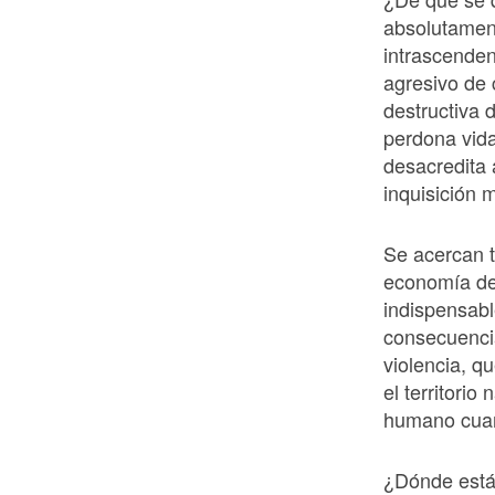
absolutament
intrascenden
agresivo de 
destructiva 
perdona vid
desacredita 
inquisición m
Se acercan t
economía de
indispensabl
consecuencia
violencia, 
el territori
humano cuan
¿Dónde está