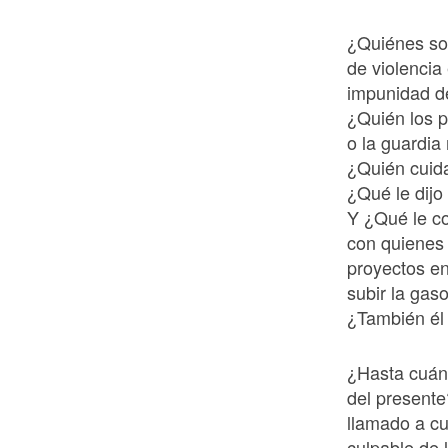
¿Quiénes so
de violenci
impunidad d
¿Quién los p
o la guardia
¿Quién cuida
¿Qué le dijo
Y ¿Qué le co
con quienes 
proyectos en
subir la gaso
¿También él 
¿Hasta cuán
del presente
llamado a c
culpable de 