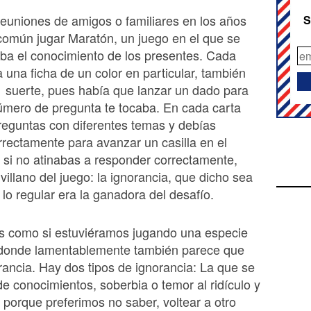
euniones de amigos o familiares en los años
S
común jugar Maratón, un juego en el que se
ba el conocimiento de los presentes. Cada
a una ficha de un color en particular, también
a suerte, pues había que lanzar un dado para
úmero de pregunta te tocaba. En cada carta
reguntas con diferentes temas y debías
rrectamente para avanzar un casilla en el
o si no atinabas a responder correctamente,
villano del juego: la ignorancia, que dicho sea
 lo regular era la ganadora del desafío.
s como si estuviéramos jugando una especie
donde lamentablemente también parece que
rancia. Hay dos tipos de ignorancia: La que se
 de conocimientos, soberbia o temor al ridículo y
e porque preferimos no saber, voltear a otro