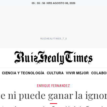
05 : 55 : 57 HRS
AGOSTO 08, 2026
RUIZHEALYTIMES_T_0
CIENCIA Y TECNOLOGÍA
CULTURA
VIVIR MEJOR
COLABO
NO
CRITERIO DE HIDALGO
EDUARDO RUIZ HEALY EN FORMULA
DIARIO DE CHIAPAS
PUEBLA
OPINIÓN
IMAGEN DE Z
EN EL ES
ENRIQUE FERNANDEZ
e ni puede ganar la igno