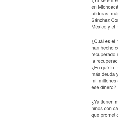
¿Ya se entre
en Michoacán
píldoras mág
Sánchez Cord
México y el
¿Cuál es el
han hecho c
recuperado e
la recupera
¿En qué lo 
más deuda y
mil millones
ese dinero?
¿Ya tienen m
niños con c
que prometi