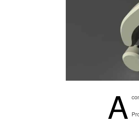
A
co
Pr