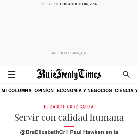
11 : 38 : 34 HRS
AGOSTO 06, 2026
RUIZHEALYTIMES_T_0
MI COLUMNA
OPINIÓN
ECONOMÍA Y NEGOCIOS
CIENCIA 
DIALOGO NOCTURNO
ECONOMISTA
EL UNIVERSAL
EDUARDO RUIZ HEALY EN FORMULA
PUEBLA
REFORMA
CRITERIO DE HI
ELIZABETH CRUZ GARZA
Servir con calidad humana
@DraElizabethCr1 Paul Hawken en la