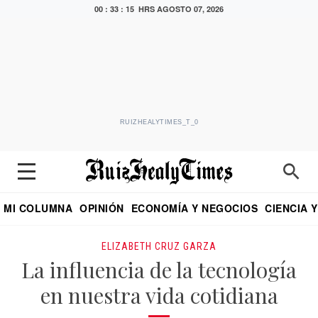
00 : 33 : 16 HRS
AGOSTO 07, 2026
RUIZHEALYTIMES_T_0
MI COLUMNA
OPINIÓN
ECONOMÍA Y NEGOCIOS
CIENCIA 
DIALOGO NOCTURNO
ECONOMISTA
EL UNIVERSAL
EDUARDO RUIZ HEALY EN FORMULA
PUEBLA
REFORMA
CRITERIO DE HI
ELIZABETH CRUZ GARZA
La influencia de la tecnología
en nuestra vida cotidiana