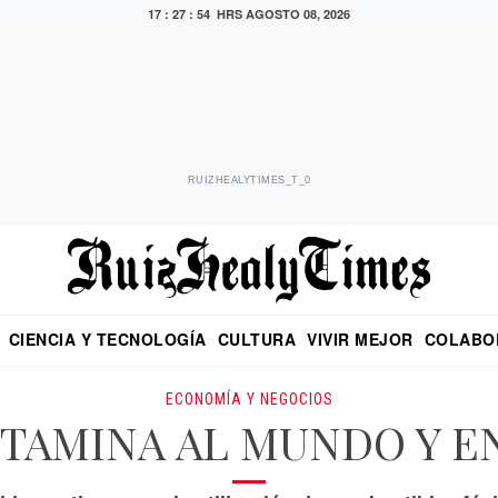
17 : 27 : 55 HRS
AGOSTO 08, 2026
RUIZHEALYTIMES_T_0
CIENCIA Y TECNOLOGÍA
CULTURA
VIVIR MEJOR
COLABO
NO
CRITERIO DE HIDALGO
EDUARDO RUIZ HEALY EN FORMULA
DIARIO DE CHIAPAS
PUEBLA
OPINIÓN
IMAGEN DE Z
EN EL ES
ECONOMÍA Y NEGOCIOS
TAMINA AL MUNDO Y E