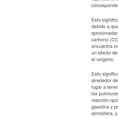
corresponde 
Esto signifi
debido a qu
aproximadam
carbono (CO₂
encuentra en
un efecto de
el oxígeno.
Esto signifi
alrededor de
lugar a tene
los pulmone
reacción quí
gasolina y 
atmósfera, y