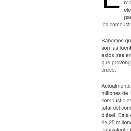
rea
ele
ga
los combusti
Sabemos que 
son las fuen
estos tres e
que provenga
crudo.
Actualmente
millones de l
combustibles
total del co
diésel. Esta
de 25 millon
equivalente 