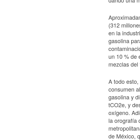
dando una me
Aproximadam
(312 millones
en la indust
gasolina par
contaminaci
un 10 % de e
mezclas del 
A todo esto
consumen alr
gasolina y d
tCO2e, y de
oxígeno. Ad
la orografía
metropolitan
de México, q