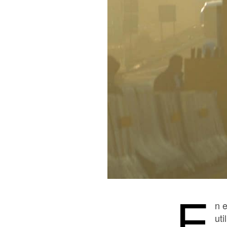
E
n 
uti