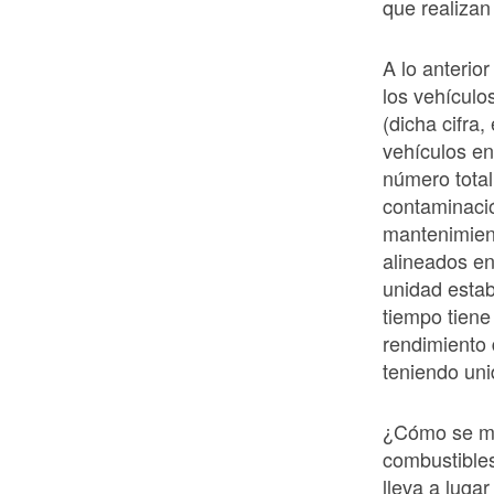
que realizan 
A lo anterio
los vehículo
(dicha cifra
vehículos en 
número total
contaminació
mantenimien
alineados en
unidad estab
tiempo tiene
rendimiento 
teniendo uni
¿Cómo se me
combustibles
lleva a luga