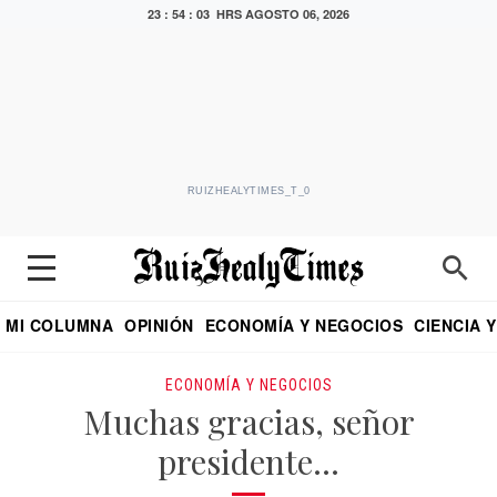
23 : 54 : 05 HRS
AGOSTO 06, 2026
RUIZHEALYTIMES_T_0
MI COLUMNA
OPINIÓN
ECONOMÍA Y NEGOCIOS
CIENCIA 
DIALOGO NOCTURNO
ECONOMISTA
EL UNIVERSAL
EDUARDO RUIZ HEALY EN FORMULA
PUEBLA
REFORMA
CRITERIO DE HI
ECONOMÍA Y NEGOCIOS
Muchas gracias, señor
presidente…