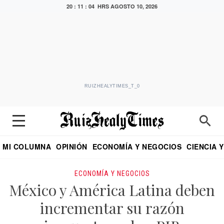
20 : 11 : 05 HRS
AGOSTO 10, 2026
RUIZHEALYTIMES_T_0
MI COLUMNA
OPINIÓN
ECONOMÍA Y NEGOCIOS
CIENCIA 
DIALOGO NOCTURNO
ECONOMISTA
EL UNIVERSAL
EDUARDO RUIZ HEALY EN FORMULA
PUEBLA
REFORMA
CRITERIO DE HI
ECONOMÍA Y NEGOCIOS
México y América Latina deben
incrementar su razón