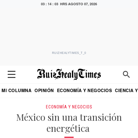
03 : 14 : 04 HRS
AGOSTO 07, 2026
RUIZHEALYTIMES_T_0
MI COLUMNA
OPINIÓN
ECONOMÍA Y NEGOCIOS
CIENCIA 
DIALOGO NOCTURNO
ECONOMISTA
EL UNIVERSAL
EDUARDO RUIZ HEALY EN FORMULA
PUEBLA
REFORMA
CRITERIO DE HI
ECONOMÍA Y NEGOCIOS
México sin una transición
energética