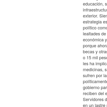
educación, s
infraestructu
exterior. Si
estrategia e
político co
lealtades de
económica y
porque ahora
becas y otra
o 15 mil pes
les ha impli
medicinas, s
sufren por la
políticament
gobierno par
reciben del 
Servidores 
en un lastre