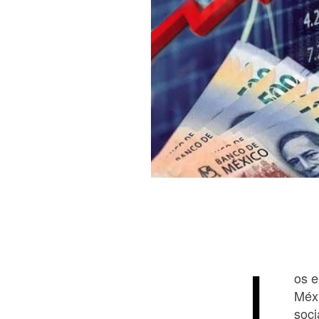
L
os e
Méxi
soci