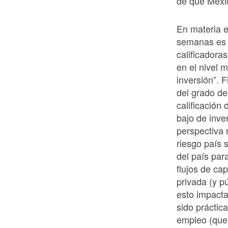
de que Méxic
En materia e
semanas es 
calificadora
en el nivel 
inversión”. 
del grado de
calificación
bajo de inve
perspectiva 
riesgo país 
del país par
flujos de ca
privada (y p
esto impacta
sido práctic
empleo (que 