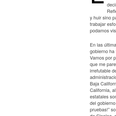
deci
Refl
y huir sino 
trabajar es
podamos vis
En las últi
gobierno ha
Vamos por pa
que me pare
irrefutable d
administraci
Baja Califor
California, 
estatales so
del gobierno
pruebas!” so
de Sinaloa, 