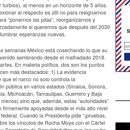
r turbios), al menos en un horizonte de 5 años.
exionar al respecto es útil no para resignarnos
para “ponernos las pilas”, reorganizarnos y
forzadamente si queremos que después del 2030
S
lumbrar esperanzas nuevas.
mas semanas México está cosechando lo que su
 venido sembrando desde el malhadado 2018.
rtes. En materia política, dos son los puntos
cen más destacados: 1) La evidencia
e que el narco no solo controla la
ón pública en varios estados (Sinaloa, Sonora,
nia, Michoacán, Tamaulipas, Guerrero y Baja
al menos) sino que, además, estas “autoridades”
n firmemente apoyadas desde el más alto nivel
 federal. Cuando la Presidenta pide “¡pruebas,
bre los vínculos de Rocha Moya con el Cártel
su Secretario de Seguridad dice que “no se ha