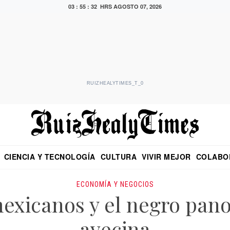
03 : 55 : 33 HRS
AGOSTO 07, 2026
RUIZHEALYTIMES_T_0
CIENCIA Y TECNOLOGÍA
CULTURA
VIVIR MEJOR
COLABO
NO
CRITERIO DE HIDALGO
EDUARDO RUIZ HEALY EN FORMULA
DIARIO DE CHIAPAS
PUEBLA
OPINIÓN
IMAGEN DE Z
EN EL ES
ECONOMÍA Y NEGOCIOS
exicanos y el negro pan
avecina