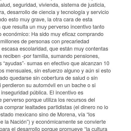
alud, seguridad, vivienda, sistema de justicia,
ra, desarrollo de ciencia y tecnología y servicio
endo esto muy grave, la otra cara de esta
s que resulta un muy perverso incentivo tanto
mo económico: Ha sido muy eficaz comprando
 millones de personas con precariedad
 escasa escolaridad, que están muy contentas
 reciben -por familia, sumando pensiones,
s “ayudas”- sumas en efectivo que alcanzan 10
os mensuales, sin esfuerzo alguno y aún si esto
cado quedarse sin cobertura de salud o sin
i perdieron su automóvil en un bache o si
 inseguridad pública. El incentivo es
e perverso porque utiliza los recursos del
a comprar lealtades partidistas (el dinero no lo
estado mexicano sino de Morena, vía “los
de la Nación”) y económicamente se convierte
 para el desarrollo porque promueve “la cultura