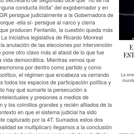
nguna conducta ilícita” del exgobernador y en
FGR persigue judicialmente a la Gobernadora de
rque -ella sí- persigue al narco y cierra
 que producen Fentanilo, la cuestión queda más
 La iniciativa legislativa de Ricardo Monreal
r la anulación de las elecciones por intervención
E
le pone otro clavo más al ataúd de lo que fue
ES
a vida democrática. Mientras vemos que
esmorona por dentro como partido y como
olítico, el régimen que encabeza va cerrando
La ene
mundo
 todos los espacios de participación política y
llo hay qué sumarle la persecución a
 intelectuales y presiones a medios de
 y los colmillos grandes y recién afilados de la
ontexto en que el sistema judicial ha sido
te capturado por la 4T. Sumados estos dos
ealidad se multiplican) llegamos a la conclusión