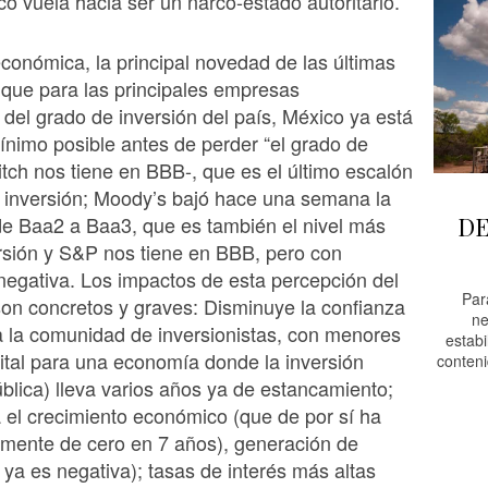
o vuela hacia ser un narco-estado autoritario.
conómica, la principal novedad de las últimas
que para las principales empresas
s del grado de inversión del país, México ya está
mínimo posible antes de perder “el grado de
Fitch nos tiene en BBB-, que es el último escalón
 inversión; Moody’s bajó hace una semana la
 de Baa2 a Baa3, que es también el nivel más
DE
rsión y S&P nos tiene en BBB, pero con
negativa. Los impactos de esta percepción del
Par
son concretos y graves: Disminuye la confianza
ne
a la comunidad de inversionistas, con menores
estabi
pital para una economía donde la inversión
conteni
ública) lleva varios años ya de estancamiento;
 el crecimiento económico (que de por sí ha
amente de cero en 7 años), generación de
ya es negativa); tasas de interés más altas