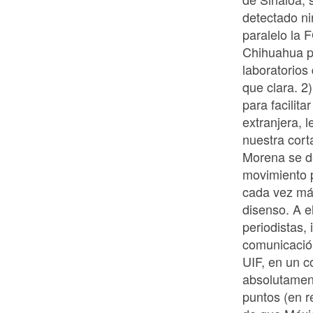
detectado ni
paralelo la 
Chihuahua po
laboratorios
que clara. 2)
para facilita
extranjera, 
nuestra cort
Morena se d
movimiento p
cada vez más
disenso. A e
periodistas,
comunicación
UIF, en un c
absolutamen
puntos (en r