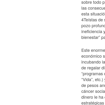
sobre todo p
las consecue
esta situaci
4Teístas de 
pozo profund
ineficiencia
bienestar” p
Este enorme 
económico se
incubando la
de regalar d
“programas 
“Vida”, etc.
de pesos anu
cáncer socia
dinero le ha
estratégicas 