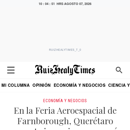
10 : 04 : 52 HRS
AGOSTO 07, 2026
RUIZHEALYTIMES_T_0
MI COLUMNA
OPINIÓN
ECONOMÍA Y NEGOCIOS
CIENCIA 
DIALOGO NOCTURNO
ECONOMISTA
EL UNIVERSAL
EDUARDO RUIZ HEALY EN FORMULA
PUEBLA
REFORMA
CRITERIO DE HI
ECONOMÍA Y NEGOCIOS
En la Feria Aeroespacial de
Farnborough, Querétaro