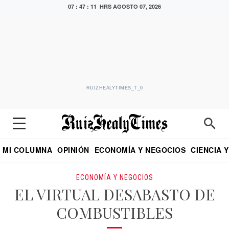
07 : 47 : 12 HRS
AGOSTO 07, 2026
RUIZHEALYTIMES_T_0
MI COLUMNA
OPINIÓN
ECONOMÍA Y NEGOCIOS
CIENCIA 
DIALOGO NOCTURNO
ECONOMISTA
EL UNIVERSAL
EDUARDO RUIZ HEALY EN FORMULA
PUEBLA
REFORMA
CRITERIO DE HI
ECONOMÍA Y NEGOCIOS
EL VIRTUAL DESABASTO DE
COMBUSTIBLES