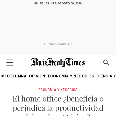
09 : 55 : 24 HRS
AGOSTO 08, 2026
RUIZHEALYTIMES_T_0
MI COLUMNA
OPINIÓN
ECONOMÍA Y NEGOCIOS
CIENCIA 
DIALOGO NOCTURNO
ECONOMISTA
EL UNIVERSAL
EDUARDO RUIZ HEALY EN FORMULA
PUEBLA
REFORMA
CRITERIO DE HI
ECONOMÍA Y NEGOCIOS
El home office ¿beneficia o
perjudica la productividad