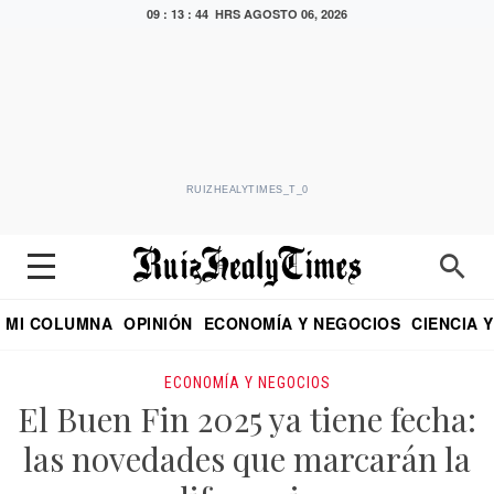
09 : 13 : 45 HRS
AGOSTO 06, 2026
RUIZHEALYTIMES_T_0
MI COLUMNA
OPINIÓN
ECONOMÍA Y NEGOCIOS
CIENCIA 
DIALOGO NOCTURNO
ECONOMISTA
EL UNIVERSAL
EDUARDO RUIZ HEALY EN FORMULA
PUEBLA
REFORMA
CRITERIO DE HI
ECONOMÍA Y NEGOCIOS
El Buen Fin 2025 ya tiene fecha:
las novedades que marcarán la