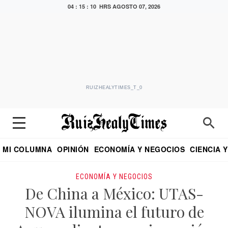
04 : 15 : 11 HRS
AGOSTO 07, 2026
RUIZHEALYTIMES_T_0
MI COLUMNA
OPINIÓN
ECONOMÍA Y NEGOCIOS
CIENCIA 
DIALOGO NOCTURNO
ECONOMISTA
EL UNIVERSAL
EDUARDO RUIZ HEALY EN FORMULA
PUEBLA
REFORMA
CRITERIO DE HI
ECONOMÍA Y NEGOCIOS
De China a México: UTAS-
NOVA ilumina el futuro de