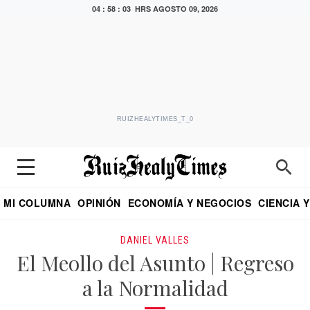
04 : 58 : 04 HRS
AGOSTO 09, 2026
RUIZHEALYTIMES_T_0
MI COLUMNA
OPINIÓN
ECONOMÍA Y NEGOCIOS
CIENCIA 
DIALOGO NOCTURNO
ECONOMISTA
EL UNIVERSAL
EDUARDO RUIZ HEALY EN FORMULA
PUEBLA
REFORMA
CRITERIO DE HI
DANIEL VALLES
El Meollo del Asunto | Regreso
a la Normalidad