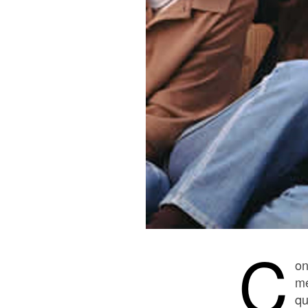
C
on
me
qu