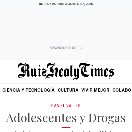
06 : 00 : 26 HRS
AGOSTO 07, 2026
RUIZHEALYTIMES_T_0
CIENCIA Y TECNOLOGÍA
CULTURA
VIVIR MEJOR
COLABO
NO
CRITERIO DE HIDALGO
EDUARDO RUIZ HEALY EN FORMULA
DIARIO DE CHIAPAS
PUEBLA
OPINIÓN
IMAGEN DE Z
EN EL ES
DANIEL VALLES
Adolescentes y Drogas