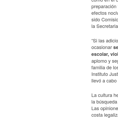
preparación 
efectos noci
sido Comisi
la Secretari
“Si las adic
ocasionar
se
escolar, vio
aplomo y seg
familia de l
Instituto Ju
llevó a cabo 
La cultura h
la búsqueda 
Las opinione
costa legaliz