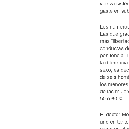
vuelva sisté
gaste en sub
Los números
Las que grac
más “liberta
conductas de
penitencia.
la diferenci
sexo, es dec
de seis hom
los menores 
de las mujer
50 ó 60 %.
El doctor Mo
uno en tanto
como en el 