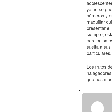
adolescentes
ya no se pu
números y es
maquillar qu
presentar e
siempre, est
paralogismos
suelta a sus
particulares.
Los frutos d
halagadores
que nos mues