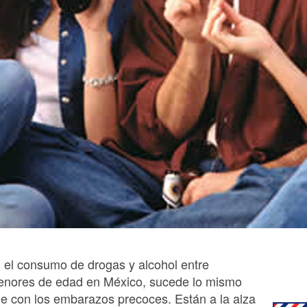
 el consumo de drogas y alcohol entre
nores de edad en México, sucede lo mismo
e con los embarazos precoces. Están a la alza