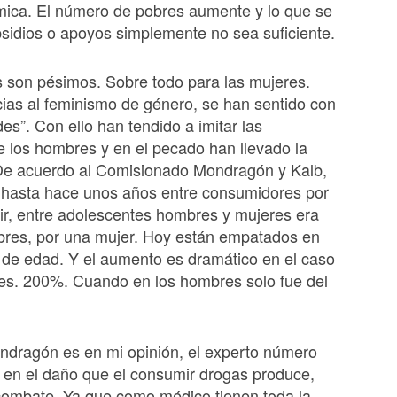
mica. El número de pobres aumente y lo que se
sidios o apoyos simplemente no sea suficiente.
 son pésimos. Sobre todo para las mujeres.
ias al feminismo de género, se han sentido con
des”. Con ello han tendido a imitar las
 los hombres y en el pecado han llevado la
 De acuerdo al Comisionado Mondragón y Kalb,
a hasta hace unos años entre consumidores por
ir, entre adolescentes hombres y mujeres era
bres, por una mujer. Hoy están empatados en
de edad. Y el aumento es dramático en el caso
es. 200%. Cuando en los hombres solo fue del
ndragón es en mi opinión, el experto número
 en el daño que el consumir drogas produce,
combate. Ya que como médico tienen toda la