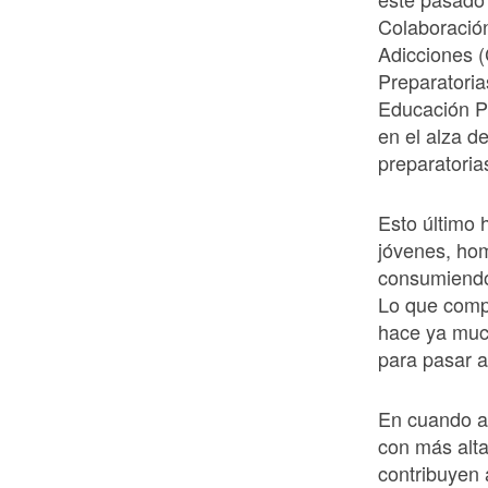
Colaboración
Adicciones (
Preparatoria
Educación P
en el alza d
preparatoria
Esto último 
jóvenes, ho
consumiendo
Lo que comp
hace ya much
para pasar a
En cuando a
con más alt
contribuyen 