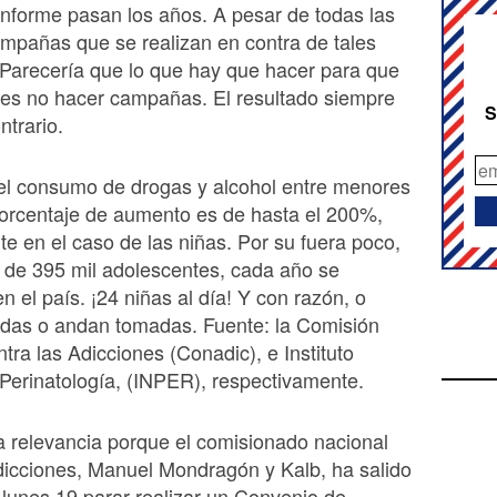
nforme pasan los años. A pesar de todas las
mpañas que se realizan en contra de tales
 Parecería que lo que hay que hacer para que
 es no hacer campañas. El resultado siempre
S
ntrario.
el consumo de drogas y alcohol entre menores
orcentaje de aumento es de hasta el 200%,
te en el caso de las niñas. Por su fuera poco,
 de 395 mil adolescentes, cada año se
 el país. ¡24 niñas al día! Y con razón, o
das o andan tomadas. Fuente: la Comisión
tra las Adicciones (Conadic), e Instituto
Perinatología, (INPER), respectivamente.
a relevancia porque el comisionado nacional
dicciones, Manuel Mondragón y Kalb, ha salido
lunes 19 parar realizar un Convenio de