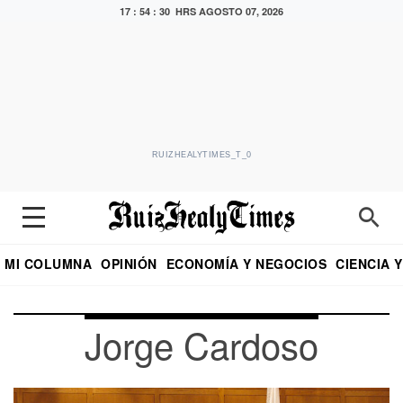
17 : 54 : 30 HRS
AGOSTO 07, 2026
RUIZHEALYTIMES_T_0
MI COLUMNA
OPINIÓN
ECONOMÍA Y NEGOCIOS
CIENCIA 
DIALOGO NOCTURNO
ECONOMISTA
EL UNIVERSAL
EDUARDO RUIZ HEALY EN FORMULA
PUEBLA
REFORMA
CRITERIO DE HI
Jorge Cardoso