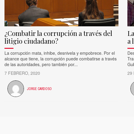
¿Combatir la corrupción a través del
La
litigio ciudadano?
a 
La corrupción mata, inhibe, desnivela y empobrece. Por el
Des
alcance que tiene, la corrupción puede combatirse a través
Tra
de las autoridades, pero también por...
Gub
7 FEBRERO, 2020
29
JORGE CARDOSO