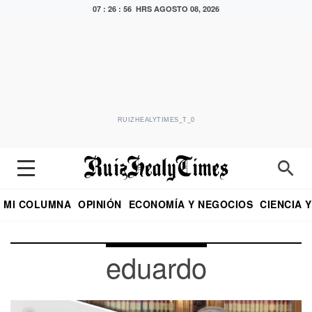
07 : 26 : 58 HRS
AGOSTO 08, 2026
RUIZHEALYTIMES_T_0
MI COLUMNA
OPINIÓN
ECONOMÍA Y NEGOCIOS
CIENCIA 
DIALOGO NOCTURNO
ECONOMISTA
EL UNIVERSAL
EDUARDO RUIZ HEALY EN FORMULA
PUEBLA
REFORMA
CRITERIO DE HI
eduardo