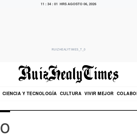
11 : 34 : 02 HRS
AGOSTO 06, 2026
RUIZHEALYTIMES_T_0
CIENCIA Y TECNOLOGÍA
CULTURA
VIVIR MEJOR
COLABO
NO
CRITERIO DE HIDALGO
EDUARDO RUIZ HEALY EN FORMULA
DIARIO DE CHIAPAS
PUEBLA
OPINIÓN
IMAGEN DE Z
EN EL ES
o