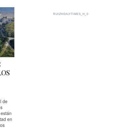
RUIZHEALYTIMES_H_0
S
LOS
l de
es
 están
tad en
los