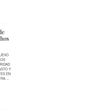
de
chos
NUEVO
LOS
RIDAD
ASTO Y
TES EN
RA....