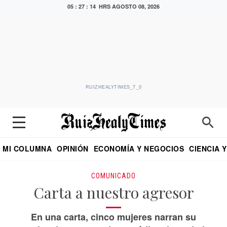
05 : 27 : 15 HRS
AGOSTO 08, 2026
RUIZHEALYTIMES_T_0
MI COLUMNA
OPINIÓN
ECONOMÍA Y NEGOCIOS
CIENCIA 
DIALOGO NOCTURNO
ECONOMISTA
EL UNIVERSAL
EDUARDO RUIZ HEALY EN FORMULA
PUEBLA
REFORMA
CRITERIO DE HI
COMUNICADO
Carta a nuestro agresor
En una carta, cinco mujeres narran su