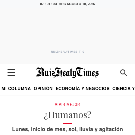
07 : 01 : 36 HRS
AGOSTO 10, 2026
RUIZHEALYTIMES_T_0
MI COLUMNA
OPINIÓN
ECONOMÍA Y NEGOCIOS
CIENCIA 
DIALOGO NOCTURNO
ECONOMISTA
EL UNIVERSAL
EDUARDO RUIZ HEALY EN FORMULA
PUEBLA
REFORMA
CRITERIO DE HI
VIVIR MEJOR
¿Humanos?
Lunes, inicio de mes, sol, lluvia y agitación