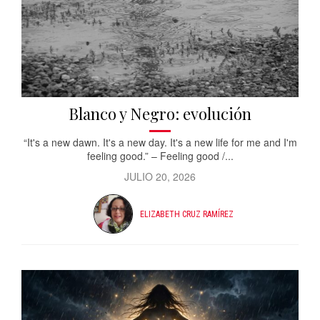
Blanco y Negro: evolución
“It's a new dawn. It's a new day. It's a new life for me and I'm
feeling good.” – Feeling good /...
JULIO 20, 2026
ELIZABETH CRUZ RAMÍREZ