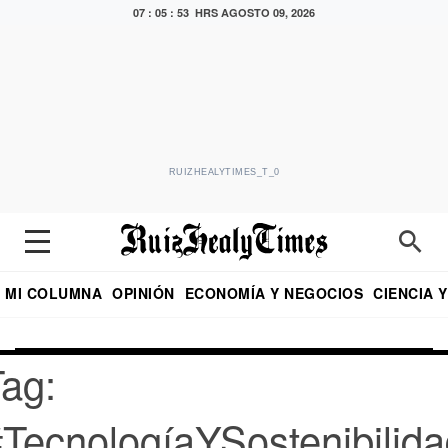
07 : 05 : 53 HRS
AGOSTO 09, 2026
RUIZHEALYTIMES_T_0
MI COLUMNA
OPINIÓN
ECONOMÍA Y NEGOCIOS
CIENCIA 
DIALOGO NOCTURNO
ECONOMISTA
EL UNIVERSAL
EDUARDO RUIZ HEALY EN FORMULA
PUEBLA
REFORMA
CRITERIO DE HI
ag:
TecnologíaYSostenibilid