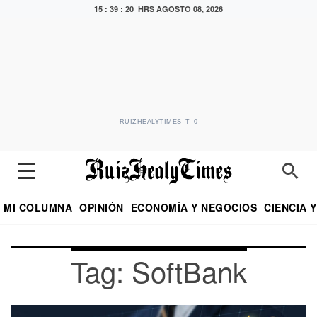
15 : 39 : 20 HRS
AGOSTO 08, 2026
RUIZHEALYTIMES_T_0
MI COLUMNA
OPINIÓN
ECONOMÍA Y NEGOCIOS
CIENCIA 
DIALOGO NOCTURNO
ECONOMISTA
EL UNIVERSAL
EDUARDO RUIZ HEALY EN FORMULA
PUEBLA
REFORMA
CRITERIO DE HI
Tag: SoftBank