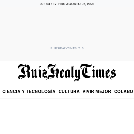
09 : 04 : 17 HRS
AGOSTO 07, 2026
RUIZHEALYTIMES_T_0
CIENCIA Y TECNOLOGÍA
CULTURA
VIVIR MEJOR
COLABO
NO
CRITERIO DE HIDALGO
EDUARDO RUIZ HEALY EN FORMULA
DIARIO DE CHIAPAS
PUEBLA
OPINIÓN
IMAGEN DE Z
EN EL ES