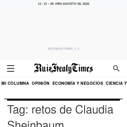
12 : 21 : 48 HRS
AGOSTO 08, 2026
RUIZHEALYTIMES_T_0
MI COLUMNA
OPINIÓN
ECONOMÍA Y NEGOCIOS
CIENCIA 
DIALOGO NOCTURNO
ECONOMISTA
EL UNIVERSAL
EDUARDO RUIZ HEALY EN FORMULA
PUEBLA
REFORMA
CRITERIO DE HI
Tag: retos de Claudia
Sheinbaum