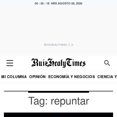
04 : 26 : 18 HRS
AGOSTO 06, 2026
RUIZHEALYTIMES_T_0
MI COLUMNA
OPINIÓN
ECONOMÍA Y NEGOCIOS
CIENCIA 
DIALOGO NOCTURNO
ECONOMISTA
EL UNIVERSAL
EDUARDO RUIZ HEALY EN FORMULA
PUEBLA
REFORMA
CRITERIO DE HI
Tag: repuntar