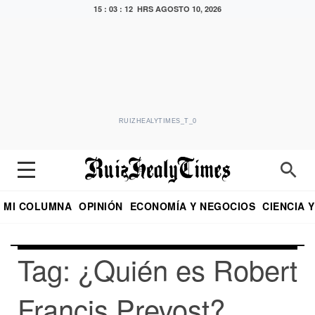
15 : 03 : 12 HRS
AGOSTO 10, 2026
RUIZHEALYTIMES_T_0
MI COLUMNA
OPINIÓN
ECONOMÍA Y NEGOCIOS
CIENCIA 
DIALOGO NOCTURNO
ECONOMISTA
EL UNIVERSAL
EDUARDO RUIZ HEALY EN FORMULA
PUEBLA
REFORMA
CRITERIO DE HI
Tag: ¿Quién es Robert
Francis Prevost?