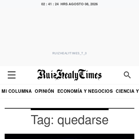
02 : 41 : 24 HRS
AGOSTO 08, 2026
RUIZHEALYTIMES_T_0
MI COLUMNA
OPINIÓN
ECONOMÍA Y NEGOCIOS
CIENCIA 
DIALOGO NOCTURNO
ECONOMISTA
EL UNIVERSAL
EDUARDO RUIZ HEALY EN FORMULA
PUEBLA
REFORMA
CRITERIO DE HI
Tag: quedarse