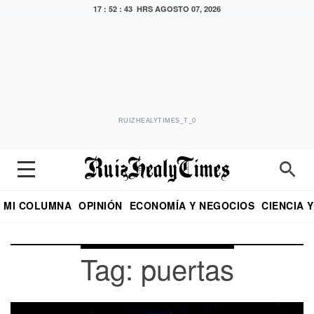
17 : 52 : 43 HRS
AGOSTO 07, 2026
RUIZHEALYTIMES_T_0
MI COLUMNA
OPINIÓN
ECONOMÍA Y NEGOCIOS
CIENCIA 
DIALOGO NOCTURNO
ECONOMISTA
EL UNIVERSAL
EDUARDO RUIZ HEALY EN FORMULA
PUEBLA
REFORMA
CRITERIO DE HI
Tag: puertas