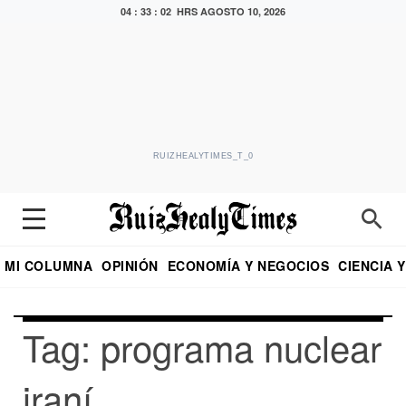
04 : 33 : 02 HRS
AGOSTO 10, 2026
RUIZHEALYTIMES_T_0
MI COLUMNA
OPINIÓN
ECONOMÍA Y NEGOCIOS
CIENCIA 
DIALOGO NOCTURNO
ECONOMISTA
EL UNIVERSAL
EDUARDO RUIZ HEALY EN FORMULA
PUEBLA
REFORMA
CRITERIO DE HI
Tag: programa nuclear
iraní