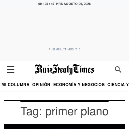
09 : 25 : 47 HRS
AGOSTO 06, 2026
RUIZHEALYTIMES_T_0
MI COLUMNA
OPINIÓN
ECONOMÍA Y NEGOCIOS
CIENCIA 
DIALOGO NOCTURNO
ECONOMISTA
EL UNIVERSAL
EDUARDO RUIZ HEALY EN FORMULA
PUEBLA
REFORMA
CRITERIO DE HI
Tag: primer plano