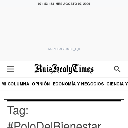
07 : 53 : 53 HRS
AGOSTO 07, 2026
RUIZHEALYTIMES_T_0
MI COLUMNA
OPINIÓN
ECONOMÍA Y NEGOCIOS
CIENCIA 
DIALOGO NOCTURNO
ECONOMISTA
EL UNIVERSAL
EDUARDO RUIZ HEALY EN FORMULA
PUEBLA
REFORMA
CRITERIO DE HI
Tag:
#PoloDelBienestar