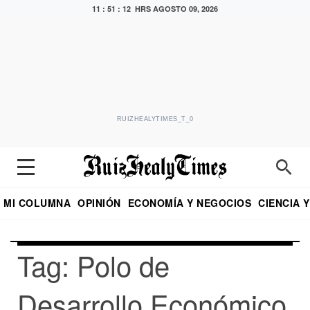
11 : 51 : 12 HRS
AGOSTO 09, 2026
RUIZHEALYTIMES_T_0
MI COLUMNA
OPINIÓN
ECONOMÍA Y NEGOCIOS
CIENCIA 
DIALOGO NOCTURNO
ECONOMISTA
EL UNIVERSAL
EDUARDO RUIZ HEALY EN FORMULA
PUEBLA
REFORMA
CRITERIO DE HI
Tag: Polo de
Desarrollo Económico