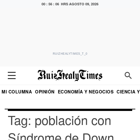
00 : 56 : 06 HRS
AGOSTO 09, 2026
RUIZHEALYTIMES_T_0
MI COLUMNA
OPINIÓN
ECONOMÍA Y NEGOCIOS
CIENCIA 
DIALOGO NOCTURNO
ECONOMISTA
EL UNIVERSAL
EDUARDO RUIZ HEALY EN FORMULA
PUEBLA
REFORMA
CRITERIO DE HI
Tag: población con
Síndrome de Down