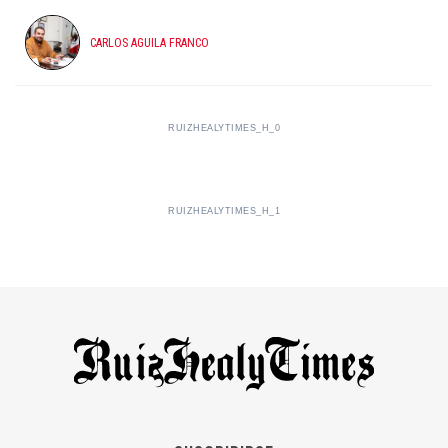
CARLOS AGUILA FRANCO
RUIZHEALYTIMES_H_0
RUIZHEALYTIMES_H_1