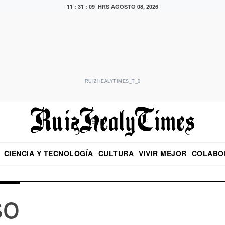
11 : 31 : 09 HRS
AGOSTO 08, 2026
RUIZHEALYTIMES_T_0
CIENCIA Y TECNOLOGÍA
CULTURA
VIVIR MEJOR
COLABO
NO
CRITERIO DE HIDALGO
EDUARDO RUIZ HEALY EN FORMULA
DIARIO DE CHIAPAS
PUEBLA
OPINIÓN
IMAGEN DE Z
EN EL ES
so