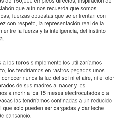
s de 150,000 empleos directos, inspiración de
 eslabón que aún nos recuerda que somos
ticas, fuerzas opuestas que se enfrentan con
vez con respeto, la representación real de la
 entre la fuerza y la inteligencia, del instinto
a.
s a los
simplemente los utilizaríamos
toros
to, los tendríamos en rastros pegados unos
 conocer nunca la luz del sol ni el aire, ni el olor
parados de sus madres al nacer y los
os a morir a los 15 meses electrocutados o a
 vacas las tendríamos confinadas a un reducido
l que solo pueden ser cargadas y dar leche
de cansancio.