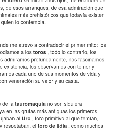
y el
se miran a los ojos; me enamoré de
torero
s, de esos arranques, de esa admiración que
nimales más prehistóricos que todavía existen
 quien lo contempla.
nde me atrevo a contradecir el primer mito: los
 odiamos a los
, todo lo contrario, los
toros
s admiramos profundamente, nos fascinamos
e existencia, los observamos con temor y
nramos cada uno de sus momentos de vida y
on veneración su valor y su casta.
s de la
no son siquiera
tauromaquia
 ya en las grutas más antiguas los primeros
ujaban al
, toro primitivo al que temían,
Uro
y respetaban, el
, como muchos
toro de lidia