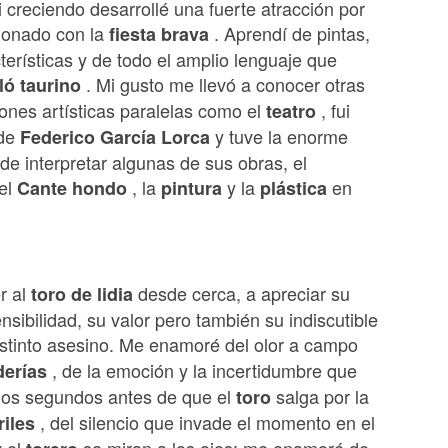
 creciendo desarrollé una fuerte atracción por
cionado con la
. Aprendí de pintas,
fiesta brava
terísticas y de todo el amplio lenguaje que
. Mi gusto me llevó a conocer otras
ló taurino
ones artísticas paralelas como el
, fui
teatro
 de
y tuve la enorme
Federico García Lorca
de interpretar algunas de sus obras, el
 el
, la
y la
en
Cante hondo
pintura
plástica
r al
desde cerca, a apreciar su
toro de lidia
nsibilidad, su valor pero también su indiscutible
nstinto asesino. Me enamoré del olor a campo
, de la emoción y la incertidumbre que
derías
dos segundos antes de que el
salga por la
toro
, del silencio que invade el momento en el
riles