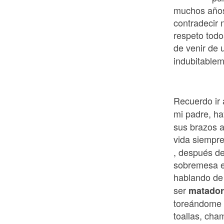
muchos años
contradecir 
respeto todo
de venir de
indubitablem
Recuerdo ir 
mi padre, ha
sus brazos a
vida siempr
, después de
sobremesa e
hablando de
ser
matador
toreándome a
toallas, cha