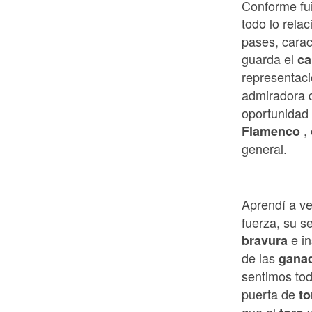
Conforme fui
todo lo rela
pases, carac
guarda el
ca
representaci
admiradora
oportunidad 
,
Flamenco
general.
Aprendí a ve
fuerza, su se
e i
bravura
de las
gana
sentimos to
puerta de
to