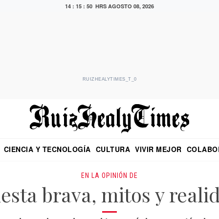
14 : 15 : 51 HRS
AGOSTO 08, 2026
RUIZHEALYTIMES_T_0
CIENCIA Y TECNOLOGÍA
CULTURA
VIVIR MEJOR
COLABO
NO
CRITERIO DE HIDALGO
EDUARDO RUIZ HEALY EN FORMULA
DIARIO DE CHIAPAS
PUEBLA
OPINIÓN
IMAGEN DE Z
EN EL ES
EN LA OPINIÓN DE
iesta brava, mitos y reali