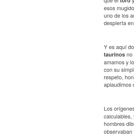
que el
toro
esos mugido
uno de los a
despierta en
Y es aquí do
no
taurinos
amamos y lo
con su simpl
respeto, ho
aplaudimos c
Los orígene
calculables,
hombres dib
observaban 