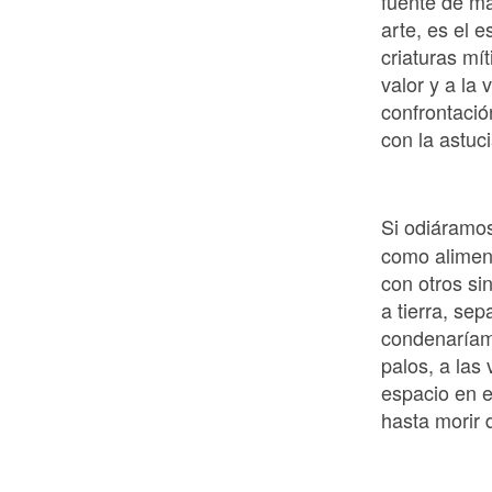
fuente de má
arte, es el
criaturas mí
valor y a la 
confrontación
con la astuci
Si odiáramo
como alimen
con otros sin
a tierra, se
condenaríam
palos, a las
espacio en e
hasta morir 