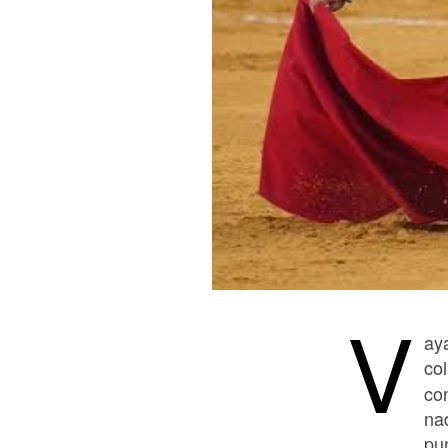
V
ay
co
co
na
pun