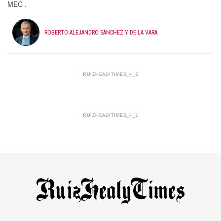
MEC .
ROBERTO ALEJANDRO SÁNCHEZ Y DE LA VARA
RUIZHEALYTIMES_H_0
RUIZHEALYTIMES_H_1