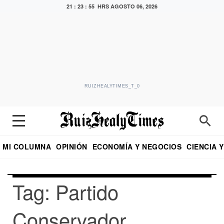
21 : 23 : 55 HRS
AGOSTO 06, 2026
RUIZHEALYTIMES_T_0
MI COLUMNA
OPINIÓN
ECONOMÍA Y NEGOCIOS
CIENCIA 
DIALOGO NOCTURNO
ECONOMISTA
EL UNIVERSAL
EDUARDO RUIZ HEALY EN FORMULA
PUEBLA
REFORMA
CRITERIO DE HI
Tag: Partido
Conservador