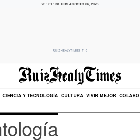
20 : 01 : 38 HRS
AGOSTO 06, 2026
RUIZHEALYTIMES_T_0
CIENCIA Y TECNOLOGÍA
CULTURA
VIVIR MEJOR
COLABO
NO
CRITERIO DE HIDALGO
EDUARDO RUIZ HEALY EN FORMULA
DIARIO DE CHIAPAS
PUEBLA
OPINIÓN
IMAGEN DE Z
EN EL ES
tología