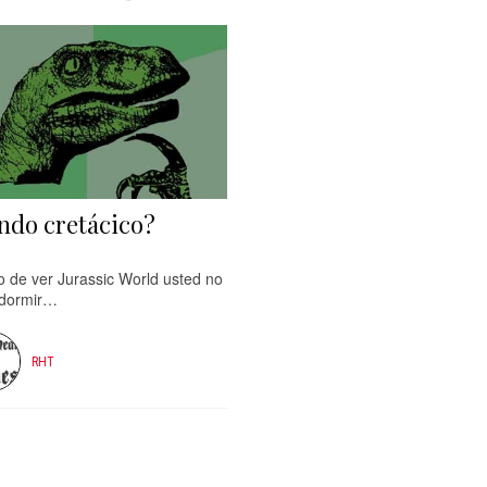
do cretácico?
o de ver Jurassic World usted no
dormir…
RHT