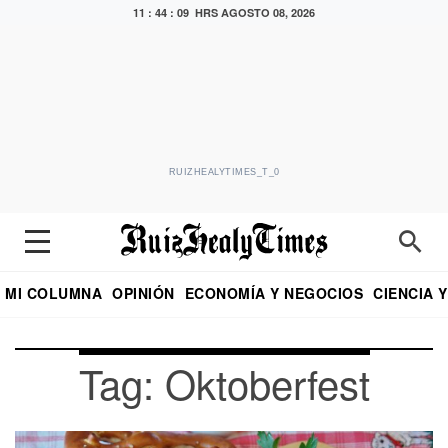
11 : 44 : 09 HRS
AGOSTO 08, 2026
RUIZHEALYTIMES_T_0
MI COLUMNA
OPINIÓN
ECONOMÍA Y NEGOCIOS
CIENCIA 
DIALOGO NOCTURNO
ECONOMISTA
EL UNIVERSAL
EDUARDO RUIZ HEALY EN FORMULA
PUEBLA
REFORMA
CRITERIO DE HI
Tag: Oktoberfest